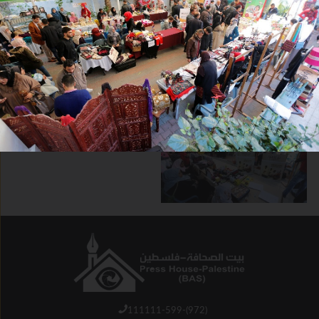
111111-599-(972)