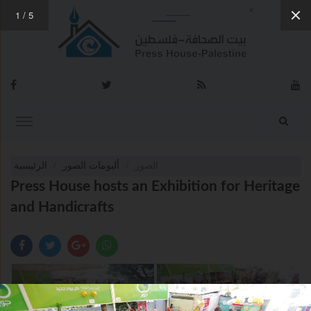
1
/
5
الصور
ألبومات الصور
الرئيسية
Press House hosts an Exhibition for Heritage
and Handicrafts