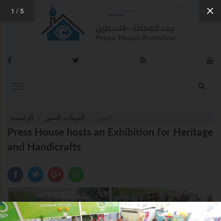
1
/
5
الصور
ألبومات الصور
الرئيسية
Press House hosts an Exhibition for Heritage
and Handicrafts