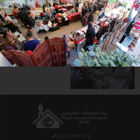
111111-599-(972)