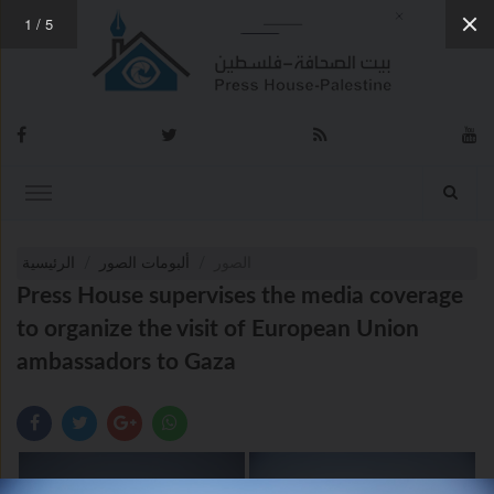
1
/
5
الصور
ألبومات الصور
الرئيسية
Press House supervises the media coverage
to organize the visit of European Union
ambassadors to Gaza